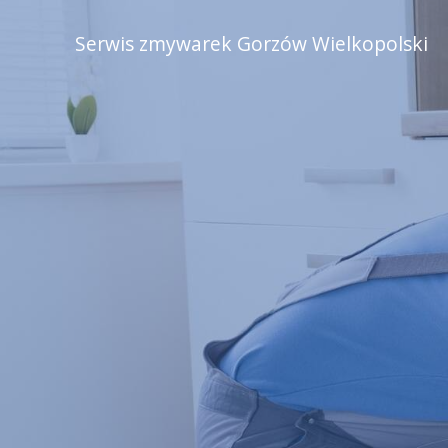
Serwis zmywarek Gorzów Wielkopolski