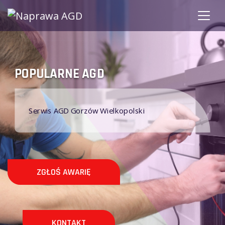
OPULARNE AGD
MAR
Serwis AGD Gorzów Wielkopolski
Na
ZGŁOŚ AWARIĘ
KONTAKT